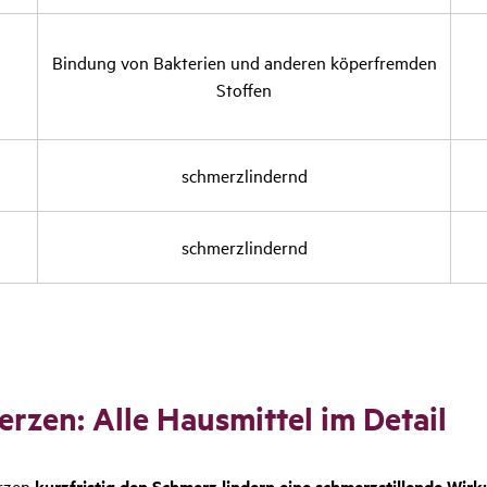
Bindung von Bakte­rien und anderen köper­fremden
Stoffen
schmerz­lin­dernd
schmerz­lin­dernd
rzen: Alle Haus­mittel im Detail
erzen
kurzfristig den Schmerz lindern eine schmerzstillende Wir