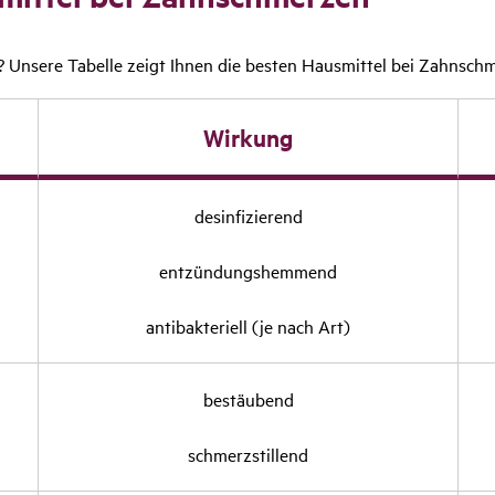
? Unsere Tabelle zeigt Ihnen die besten Hausmittel bei Zahnschm
Wirkung
desin­fi­zie­rend
entzün­dungs­hem­mend
anti­bak­te­riell (je nach Art)
bestäu­bend
schmerz­stil­lend