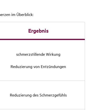
erzen im Überblick:
Ergebnis
schmerz­stil­lende Wirkung
Redu­zie­rung von Entzün­dungen
Redu­zie­rung des Schmerz­ge­fühls