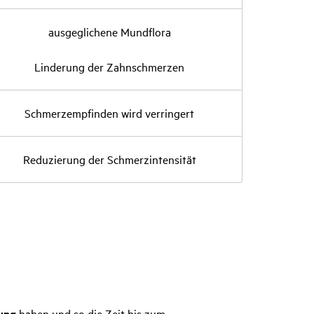
ausge­gli­chene Mund­flora
Linde­rung der Zahn­schmerzen
Schmerz­emp­finden wird verrin­gert
Redu­zie­rung der Schmer­zin­ten­sität
kung
haben und so die Zeit bis zum