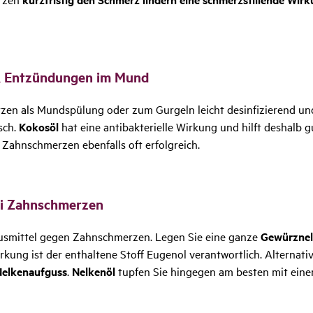
& Entzün­dungen im Mund
zen als Mundspülung oder zum Gurgeln leicht desinfizierend u
sch.
Kokosöl
hat eine antibakterielle Wirkung und hilft deshal
ahnschmerzen ebenfalls oft erfolgreich.
ei Zahn­schmerzen
ausmittel gegen Zahnschmerzen. Legen Sie eine ganze
Gewürzne
irkung ist der enthaltene Stoff Eugenol verantwortlich. Alterna
elkenaufguss
.
Nelkenöl
tupfen Sie hingegen am besten mit eine