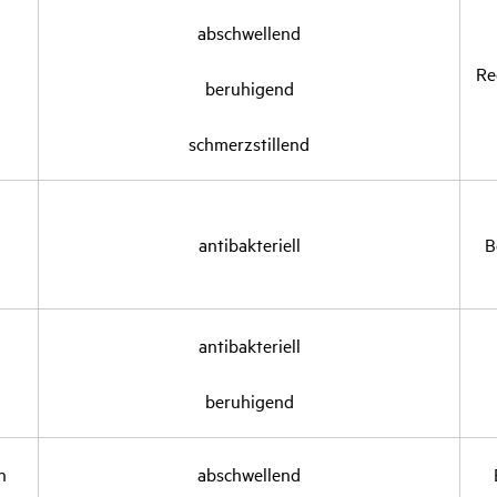
abschwel­lend
Re
beru­hi­gend
schmerz­stil­lend
anti­bak­te­riell
B
anti­bak­te­riell
beru­hi­gend
n
abschwel­lend