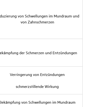
du­zie­rung von Schwel­lungen im Mund­raum und
von Zahn­schmerzen
ekämp­fung der Schmerzen und Entzün­dungen
Verrin­ge­rung von Entzün­dungen
schmerz­stil­lende Wirkung
Bekämp­fung von Schwel­lungen im Mund­raum