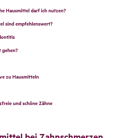
e Hausmittel darf ich nutzen?
el sind empfehlenswert?
ontitis
t gehen?
ve zu Hausmitteln
zfreie und schöne Zähne
s­mittel bei Zahn­schmerzen