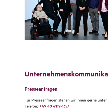
Unter­neh­mens­kom­mu­ni­k
Pres­se­an­fragen
Für Presseanfragen stehen wir Ihnen gerne unter
Telefon:
+49 40 4119-1357