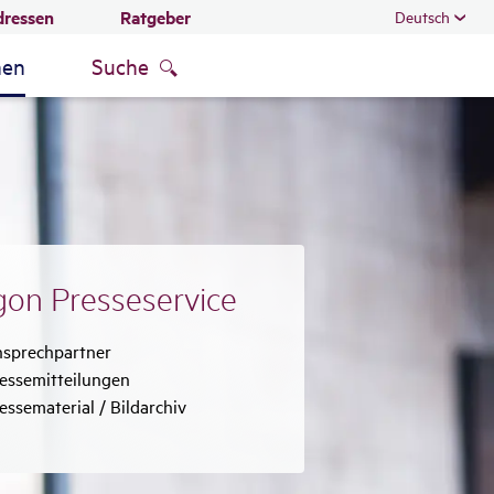
dressen
Ratgeber
Deutsch
men
Suche
on Pres­se­ser­vice
treffend
sprechpartner
treffend
essemitteilungen
treffend
essematerial / Bildarchiv