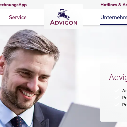
echnungsApp
Hotlines & A
Service
Unterneh
Advig
Zu
An
Zu
Pr
Zu
Pr