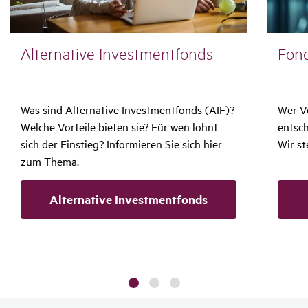
Alter­na­tive Invest­ment­fonds
Fond
Was sind Alternative Investmentfonds (AIF)?
Wer V
Welche Vorteile bieten sie? Für wen lohnt
entsch
sich der Einstieg? Informieren Sie sich hier
Wir st
zum Thema.
Alternative Investmentfonds