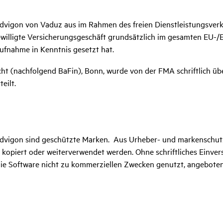
 Advigon von Vaduz aus im Rahmen des freien Dienstleistungsver
illigte Versicherungsgeschäft grundsätzlich im gesamten EU-/E
ufnahme in Kenntnis gesetzt hat.
cht (nachfolgend BaFin), Bonn, wurde von der FMA schriftlich ü
eilt.
vigon sind geschützte Marken. Aus Urheber- und markenschutz
kopiert oder weiterverwendet werden. Ohne schriftliches Einver
ie Software nicht zu kommerziellen Zwecken genutzt, angeboten,