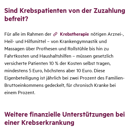
Sind Krebs­pa­ti­enten von der Zuzah­lung
befreit?
Für alle im Rahmen der
Krebstherapie
nötigen Arznei-,
Heil- und Hilfsmittel – von Krankengymnastik und
Massagen über Prothesen und Rollstühle bis hin zu
Fahrtkosten und Haushaltshilfen – müssen gesetzlich
versicherte Patienten 10 % der Kosten selbst tragen,
mindestens 5 Euro, höchstens aber 10 Euro. Diese
Eigenbeteiligung ist jährlich bei zwei Prozent des Familien-
Bruttoeinkommens gedeckelt, für chronisch Kranke bei
einem Prozent.
Weitere finan­zi­elle Unter­stüt­zungen bei
einer Krebs­er­kran­kung