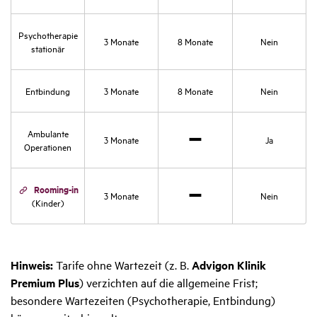
zutref­
fend
Psycho­the­rapie
3 Monate
8 Monate
Nein
stationär
Entbin­dung
3 Monate
8 Monate
Nein
Ambu­lante
3 Monate
Ja
Opera­tionen
Nicht
zutref­
fend
Rooming-in
3 Monate
Nein
(Kinder)
Nicht
zutref­
fend
Hinweis:
Tarife ohne Wartezeit (z. B.
Advigon Klinik
Premium Plus
) verzichten auf die allgemeine Frist;
besondere Wartezeiten (Psychotherapie, Entbindung)