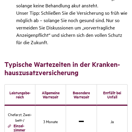
solange keine Behandlung akut ansteht.
Unser Tipp: Schließen Sie die Versicherung so früh wie
möglich ab – solange Sie noch gesund sind. Nur so
vermeiden Sie Diskussionen um „vorvertragliche
Anzeigenpflicht“ und sichern sich den vollen Schutz
für die Zukunft.
Typi­sche Warte­zeiten in der Kran­ken­
haus­zu­satz­ver­si­che­rung
Leis­tungs­be­
Allge­meine
Beson­dere
Entfällt bei
reich
Warte­zeit
Warte­zeit
Unfall
Chef­arzt, Zwei­
bett-/
3 Monate
Ja
Einzel­
zimmer
Nicht