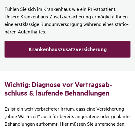
Fühlen Sie sich im Kran­ken­haus wie ein Privat­pa­tient.
Unsere Kran­ken­haus-Zusatz­ver­si­che­rung ermög­licht Ihnen
eine erst­klas­sige Rund­um­ver­sor­gung während eines statio­
nären Aufent­haltes.
Krankenhauszusatz­versicherung
Wichtig: Diagnose vor Vertrags­ab­
schluss & laufende Behand­lungen
Es ist ein weit verbreiteter Irrtum, dass eine Versicherung
„ohne Wartezeit“ auch für bereits angeratene oder geplante
Behandlungen aufkommt. Hier müssen Sie unterscheiden: