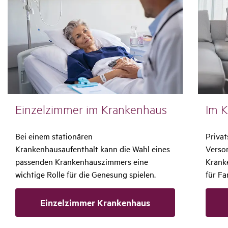
Einzel­zimmer im Kran­ken­haus
Im K
Bei einem stationären
Priva
Krankenhausaufenthalt kann die Wahl eines
Versor
passenden Krankenhauszimmers eine
Krank
wichtige Rolle für die Genesung spielen.
für Fa
Einzelzimmer Krankenhaus