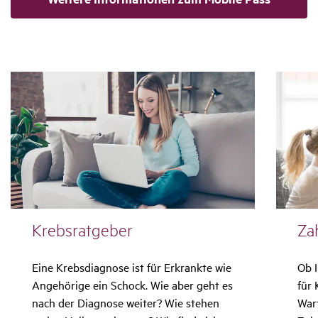
Krebs­rat­geber
Zah
Eine Krebsdiagnose ist für Erkrankte wie
Ob 
Angehörige ein Schock. Wie aber geht es
für 
nach der Diagnose weiter? Wie stehen
Wart