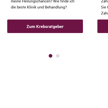
meine Heilungschancen? Wie finde ich
Zah
die beste Klinik und Behandlung?
Sie
Zah
Zum Krebsratgeber