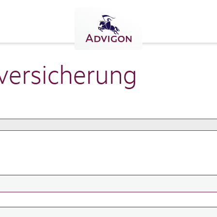
er­si­che­rung